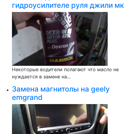
гидроусилителе руля джили мк
Некоторые водители полагают что масло не
нуждается в замене на...
Замена магнитолы на geely
emgrand