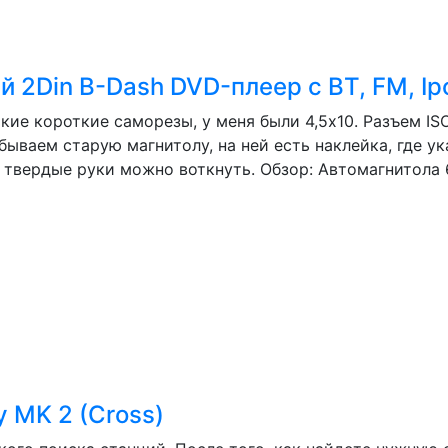
 2Din В-Dash DVD-плеер с BT, FM, Ip
кие короткие саморезы, у меня были 4,5х10. Разъем I
ываем старую магнитолу, на ней есть наклейка, где ук
 твердые руки можно воткнуть. Обзор: Автомагнитола 6
 MK 2 (Cross)