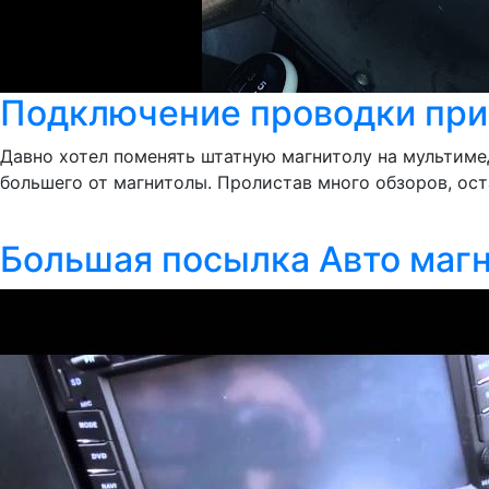
Подключение проводки при
Давно хотел поменять штатную магнитолу на мультимед
большего от магнитолы. Пролистав много обзоров, ост
Большая посылка Авто магн