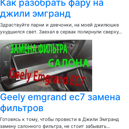
Как разобрать фару на
джили эмгранд
Здраствуйте парни и девчонки, на моей джилюшке
ухудшился свет. Заехал в сервак полирнули сверху...
Geely emgrand ec7 замена
фильтров
Готовясь к тому, чтобы провести в Джили Эмгранд
замену салонного фильтра, не стоит забывать...