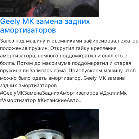
Geely MK замена задних
амортизаторов
Залез под машину и съемниками зафиксировал сжатое
положение пружин. Открутил гайку крепления
амортизатора, немного поддомкратил и снял его с
болта. Потом до максимума поддомкратил и старая
пружина вывалилась сама. Приопускаем машину чтоб
можно было одеть амортизатор. Geely MK замена
задних амортизаторов
#GeelyMKЗаменаЗаднихАмортизаторов #ДжилиМк
#Амортизатор #КитайскиеАвто...