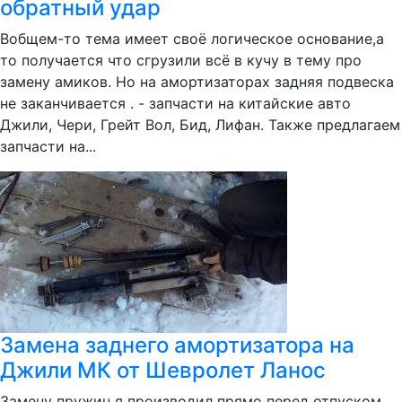
обратный удар
Вобщем-то тема имеет своё логическое основание,а
то получается что сгрузили всё в кучу в тему про
замену амиков. Но на амортизаторах задняя подвеска
не заканчивается . - запчасти на китайские авто
Джили, Чери, Грейт Вол, Бид, Лифан. Также предлагаем
запчасти на...
Замена заднего амортизатора на
Джили МК от Шевролет Ланос
Замену пружин я производил прямо перед отпуском,