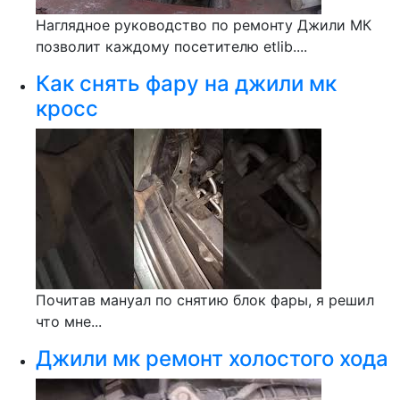
Наглядное руководство по ремонту Джили МК
позволит каждому посетителю etlib....
Как снять фару на джили мк
кросс
Почитав мануал по снятию блок фары, я решил
что мне...
Джили мк ремонт холостого хода