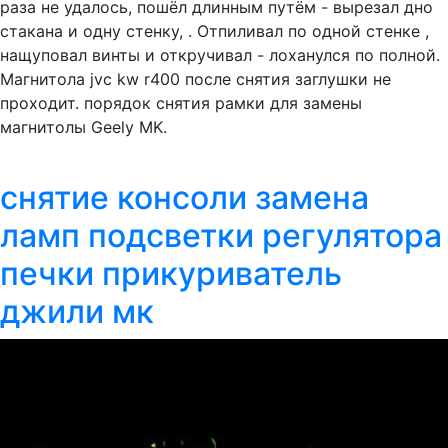
раза не удалось, пошёл длинным путём - вырезал дно
стакана и одну стенку, . Отпиливал по одной стенке ,
нащуповал винты и откручивал - лоханулся по полной.
Магнитола jvc kw r400 после снятия заглушки не
проходит. порядок снятия рамки для замены
магнитолы Geely MK.
снятие консоли замена
ламп подсветки регулятора
печки прикуриватель
джили мк