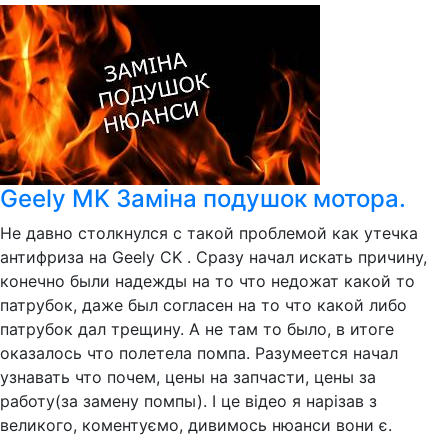
Geely MK Заміна подушок мотора.
Не давно столкнулся с такой проблемой как утечка
антифриза на Geely CK . Сразу начал искать причину,
конечно были надежды на то что недожат какой то
патрубок, даже был согласен на то что какой либо
патрубок дал трещину. А не там то было, в итоге
оказалось что полетела помпа. Разумеется начал
узнавать что почем, цены на запчасти, цены за
работу(за замену помпы). І це відео я нарізав з
великого, коментуємо, дивимось нюанси вони є.