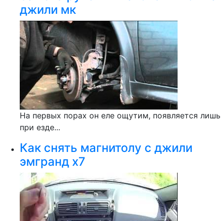
джили мк
На первых порах он еле ощутим, появляется лишь
при езде...
Как снять магнитолу с джили
эмгранд х7