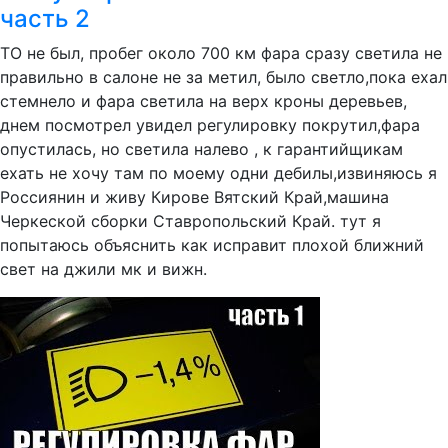
часть 2
ТО не был, пробег около 700 км фара сразу светила не
правильно в салоне не за метил, было светло,пока ехал
стемнело и фара светила на верх кроны деревьев,
днем посмотрел увидел регулировку покрутил,фара
опустилась, но светила налево , к гарантийщикам
ехать не хочу там по моему одни дебилы,извиняюсь я
Россиянин и живу Кирове Вятский Край,машина
Черкеской сборки Ставропольский Край. тут я
попытаюсь объяснить как исправит плохой ближний
свет на джили мк и вижн.