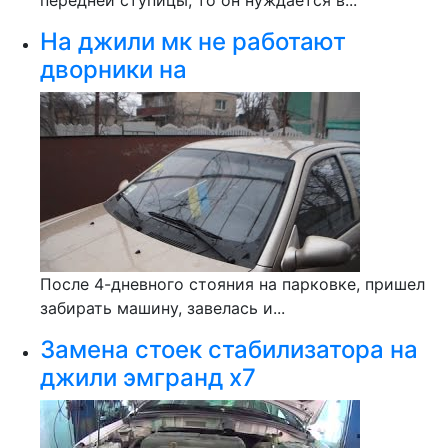
передней ступицы, то он нуждается в...
На джили мк не работают
дворники на
После 4-дневного стояния на парковке, пришел
забирать машину, завелась и...
Замена стоек стабилизатора на
джили эмгранд х7