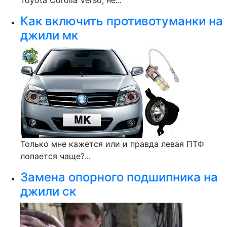
Toyota Corolla Verso, не...
Как включить противотуманки на
джили мк
Только мне кажется или и правда левая ПТФ
лопается чаще?...
Замена опорного подшипника на
джили ск