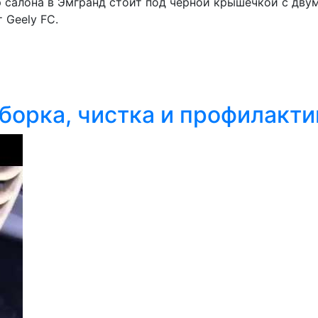
р салона в Эмгранд стоит под черной крышечкой с дву
 Geely FC.
зборка, чистка и профилакт