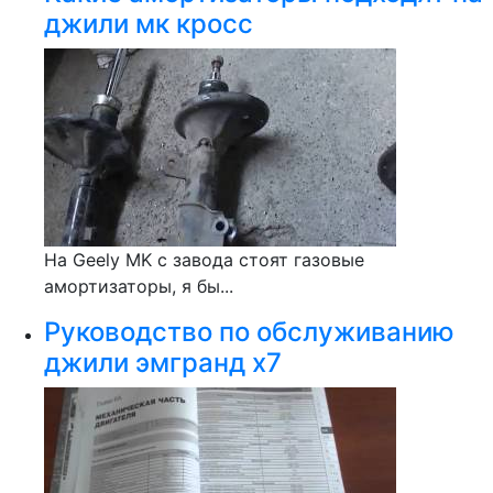
джили мк кросс
На Geely MK с завода стоят газовые
амортизаторы, я бы...
Руководство по обслуживанию
джили эмгранд х7