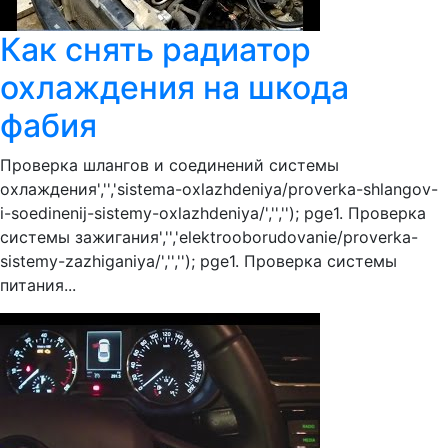
Как снять радиатор
охлаждения на шкода
фабия
Проверка шлангов и соединений системы
охлаждения','','sistema-oxlazhdeniya/proverka-shlangov-
i-soedinenij-sistemy-oxlazhdeniya/','',''); pge1. Проверка
системы зажигания','','elektrooborudovanie/proverka-
sistemy-zazhiganiya/','',''); pge1. Проверка системы
питания...