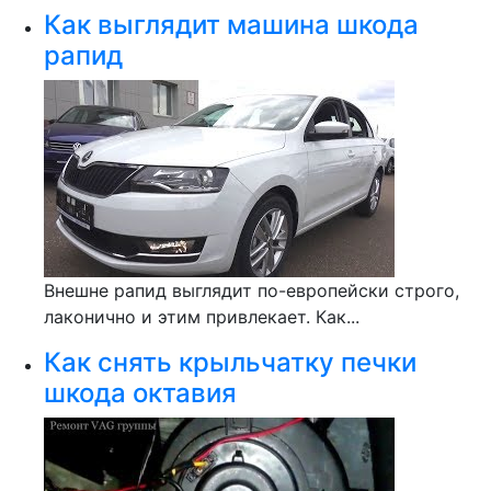
Как выглядит машина шкода
рапид
Внешне рапид выглядит по-европейски строго,
лаконично и этим привлекает. Как...
Как снять крыльчатку печки
шкода октавия