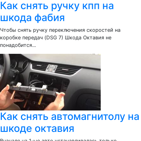
Как снять ручку кпп на
шкода фабия
Чтобы снять ручку переключения скоростей на
коробке передач (DSG 7) Шкода Октавия не
понадобится...
Как снять автомагнитолу на
шкоде октавия
Вначале на 1-ые авто устанавливалась только