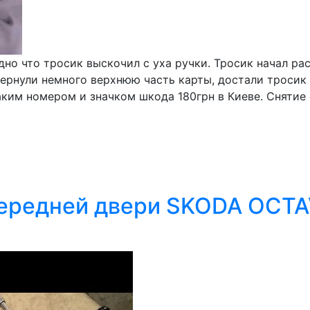
дно что тросик выскочил с уха ручки. Тросик начал ра
вернули немного верхнюю часть карты, достали тросик
аким номером и значком шкода 180грн в Киеве. Снятие 
передней двери SKODA OCTA