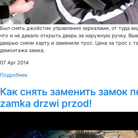
Был снять джойстик управления зеркалами, от туда ви
что и не давало открыть дверь за наружную ручку. Вы
дверью сняли карту и заменили трос. Цена за трос с т
демонтажа замка.
07 Apr 2014
Подробнее
Как снять заменить замок 
zamka drzwi przod!