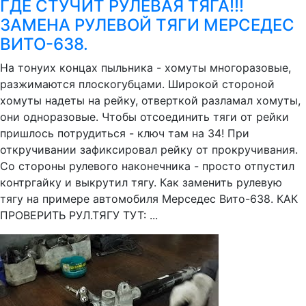
ГДЕ СТУЧИТ РУЛЕВАЯ ТЯГА!!!
ЗАМЕНА РУЛЕВОЙ ТЯГИ МЕРСЕДЕС
ВИТО-638.
На тонуих концах пыльника - хомуты многоразовые,
разжимаются плоскогубцами. Широкой стороной
хомуты надеты на рейку, отверткой разламал хомуты,
они одноразовые. Чтобы отсоединить тяги от рейки
пришлось потрудиться - ключ там на 34! При
откручивании зафиксировал рейку от прокручивания.
Со стороны рулевого наконечника - просто отпустил
контргайку и выкрутил тягу. Как заменить рулевую
тягу на примере автомобиля Мерседес Вито-638. КАК
ПРОВЕРИТЬ РУЛ.ТЯГУ ТУТ: ...