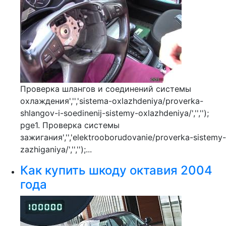
Проверка шлангов и соединений системы
охлаждения','','sistema-oxlazhdeniya/proverka-
shlangov-i-soedinenij-sistemy-oxlazhdeniya/','','');
pge1. Проверка системы
зажигания','','elektrooborudovanie/proverka-sistemy-
zazhiganiya/','','');...
Как купить шкоду октавия 2004
года