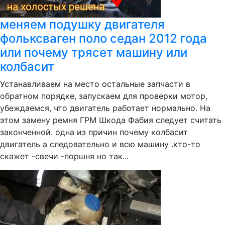
меняем подушку двигателя
фольксваген поло седан 2012 года
или почему трясет машину или
колбасит
Устанавливаем на место остальные запчасти в
обратном порядке, запускаем для проверки мотор,
убеждаемся, что двигатель работает нормально. На
этом замену ремня ГРМ Шкода Фабия следует считать
законченной. одна из причин почему колбасит
двигатель а следовательно и всю машину .кто-то
скажет -свечи -поршня но так...