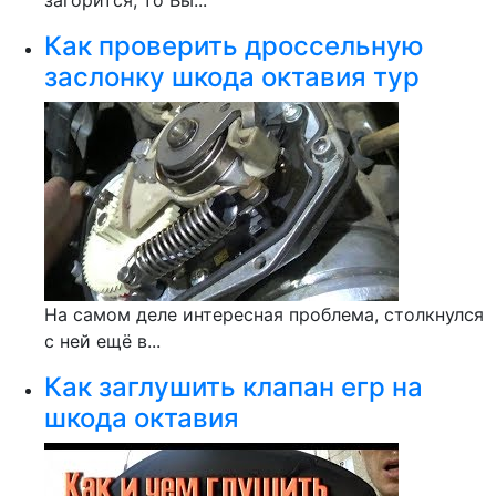
загорится, то Вы...
Как проверить дроссельную
заслонку шкода октавия тур
На самом деле интересная проблема, столкнулся
с ней ещё в...
Как заглушить клапан егр на
шкода октавия