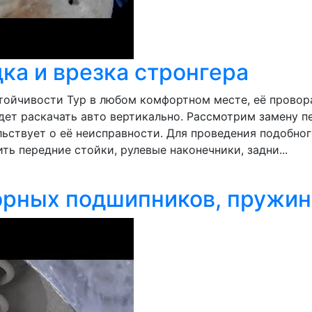
дка и врезка стронгера
тойчивости Тур в любом комфортном месте, её провор
дет раскачать авто вертикально. Рассмотрим замену п
ьствует о её неисправности. Для проведения подобного
ть передние стойки, рулевые наконечники, задни...
рных подшипников, пружин н