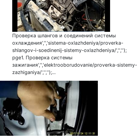
Проверка шлангов и соединений системы
охлаждения','','sistema-oxlazhdeniya/proverka-
shlangov-i-soedinenij-sistemy-oxlazhdeniya/','','');
pge1. Проверка системы
зажигания','','elektrooborudovanie/proverka-sistemy-
zazhiganiya/','','');...