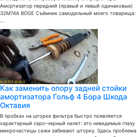
Амортизатор передний (правый и левый одинаковые)
32M74A BOGE Съёмник самодельный моего товарища:
...
Как заменить опору задней стойки
амортизатора Гольф 4 Бора Шкода
Октавия
В пробках на шторке фильтра быстро появляется
характерный серо-черный налет: это невидимые глазу
микрочастицы сажи забивают шторку. Здесь проблема