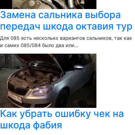
Замена сальника выбора
передач шкода октавия тур
Для 085 есть несколько вариантов сальников, так как
и самих 085/084 было два или...
Как убрать ошибку чек на
шкода фабия