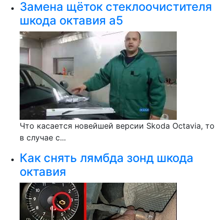
Замена щёток стеклоочистителя
шкода октавия а5
Что касается новейшей версии Skoda Octavia, то
в случае с...
Как снять лямбда зонд шкода
октавия