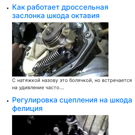
Как работает дроссельная
заслонка шкода октавия
С натяжкой назову это болячкой, но встречается
на удивление часто....
Регулировка сцепления на шкода
фелиция