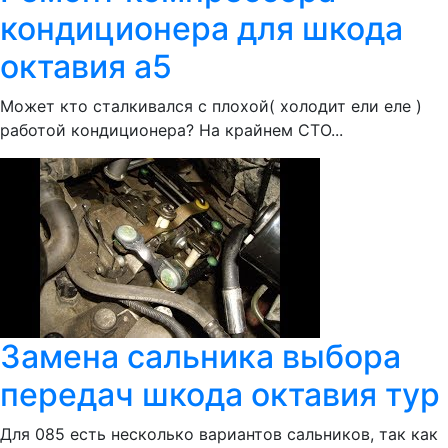
кондиционера для шкода
октавия а5
Может кто сталкивался с плохой( холодит ели еле )
работой кондиционера? На крайнем СТО...
Замена сальника выбора
передач шкода октавия тур
Для 085 есть несколько вариантов сальников, так как