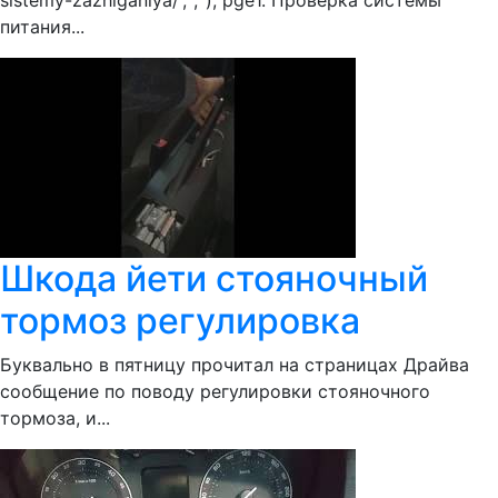
sistemy-zazhiganiya/','',''); pge1. Проверка системы
питания...
Шкода йети стояночный
тормоз регулировка
Буквально в пятницу прочитал на страницах Драйва
сообщение по поводу регулировки стояночного
тормоза, и...