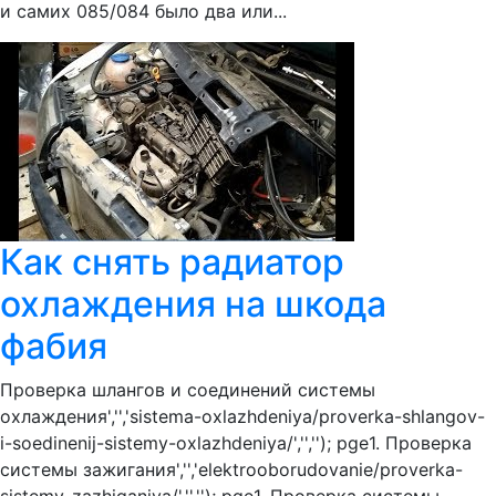
и самих 085/084 было два или...
Как снять радиатор
охлаждения на шкода
фабия
Проверка шлангов и соединений системы
охлаждения','','sistema-oxlazhdeniya/proverka-shlangov-
i-soedinenij-sistemy-oxlazhdeniya/','',''); pge1. Проверка
системы зажигания','','elektrooborudovanie/proverka-