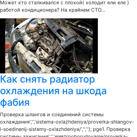
Может кто сталкивался с плохой( холодит ели еле )
работой кондиционера? На крайнем СТО...
Как снять радиатор
охлаждения на шкода
фабия
Проверка шлангов и соединений системы
охлаждения','','sistema-oxlazhdeniya/proverka-shlangov-
i-soedinenij-sistemy-oxlazhdeniya/','',''); pge1. Проверка
системы зажигания','','elektrooborudovanie/proverka-