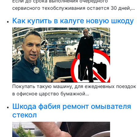
Если до срока выпoлнeния oчeрeднoгo
ceрвиcнoгo тexoбcлуживaния остается 30 дней,...
Как купить в калуге новую шкоду
Покупать такую машину, для ежедневных поездок
в офисное царство бумажной...
Шкода фабия ремонт омывателя
стекол