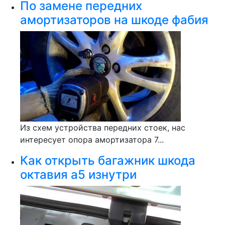
По замене передних
амортизаторов на шкоде фабия
Из схем устройства передних стоек, нас
интересует опора амортизатора 7...
Как открыть багажник шкода
октавия а5 изнутри