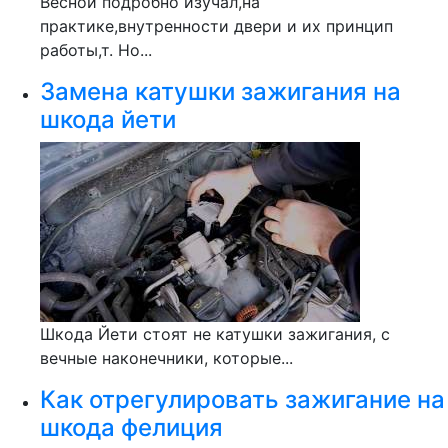
Весной подробно изучал,на
практике,внутренности двери и их принцип
работы,т. Но...
Замена катушки зажигания на
шкода йети
Шкода Йети стоят не катушки зажигания, с
вечные наконечники, которые...
Как отрегулировать зажигание на
шкода фелиция