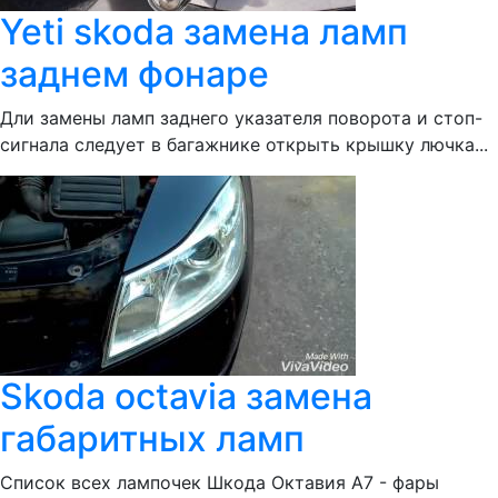
Yeti skoda замена ламп
заднем фонаре
Дли замены ламп заднего указателя поворота и стоп-
сигнала следует в багажнике открыть крышку лючка...
Skoda octavia замена
габаритных ламп
Список всех лампочек Шкода Октавия А7 - фары