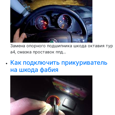
Замена опорного подшипника шкода октавия тур
а4, смазка проставок ппд...
Как подключить прикуриватель
на шкода фабия