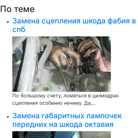
По теме
Замена сцепления шкода фабия в
спб
По большому счету, ломаться в цилиндрах
сцепления особенно нечему. Да,...
Замена габаритных лампочек
передних на шкода октавия