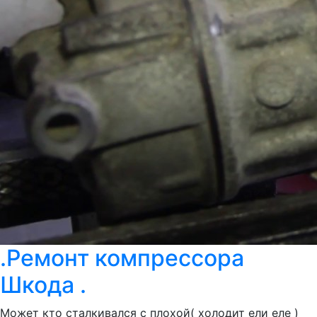
.Ремонт компрессора
Шкода .
Может кто сталкивался с плохой( холодит ели еле )