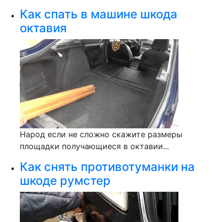
Как спать в машине шкода
октавия
Народ если не сложно скажите размеры
площадки получающиеся в октавии...
Как снять противотуманки на
шкоде румстер