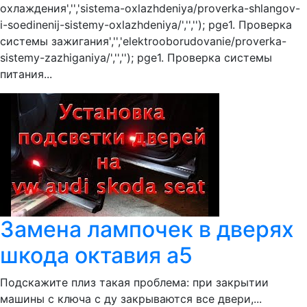
охлаждения','','sistema-oxlazhdeniya/proverka-shlangov-
i-soedinenij-sistemy-oxlazhdeniya/','',''); pge1. Проверка
системы зажигания','','elektrooborudovanie/proverka-
sistemy-zazhiganiya/','',''); pge1. Проверка системы
питания...
Замена лампочек в дверях
шкода октавия а5
Подскажите плиз такая проблема: при закрытии
машины с ключа с ду закрываются все двери,...