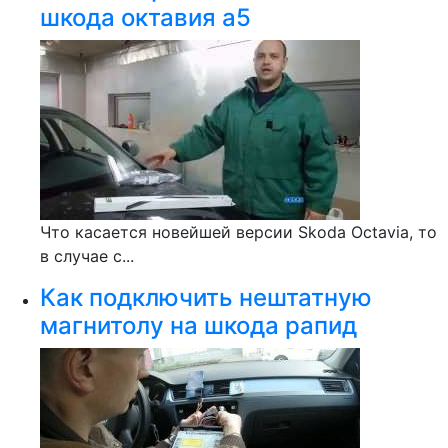
шкода октавия а5
Что касается новейшей версии Skoda Octavia, то
в случае с...
Как подключить нештатную
магнитолу на шкода рапид