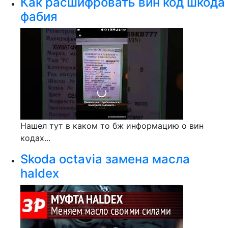
Как расшифровать вин код шкода
фабия
Нашел тут в каком то бж информацию о вин
кодах...
Skoda octavia замена масла
haldex