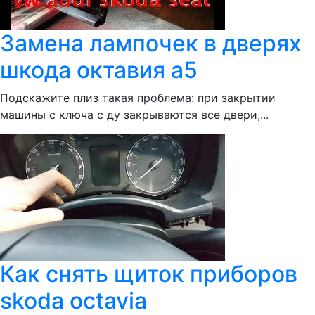
Замена лампочек в дверях
шкода октавия а5
Подскажите плиз такая проблема: при закрытии
машины с ключа с ду закрываются все двери,...
Как снять щиток приборов
skoda octavia