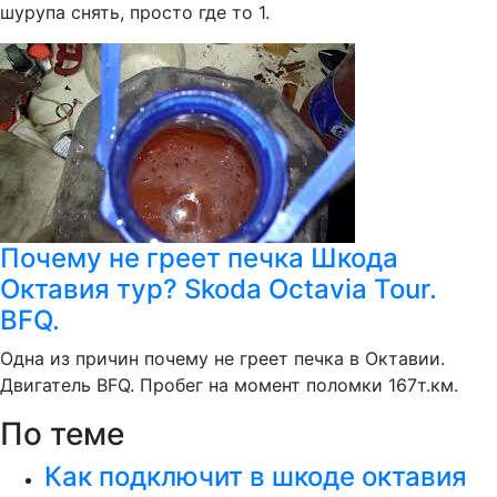
шурупа снять, просто где то 1.
Почему не греет печка Шкода
Октавия тур? Skoda Octavia Tour.
BFQ.
Одна из причин почему не греет печка в Октавии.
Двигатель BFQ. Пробег на момент поломки 167т.км.
По теме
Как подключит в шкоде октавия