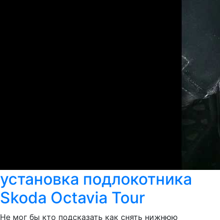
установка подлокотника
Skoda Octavia Tour
Не мог бы кто подсказать как снять нижнюю