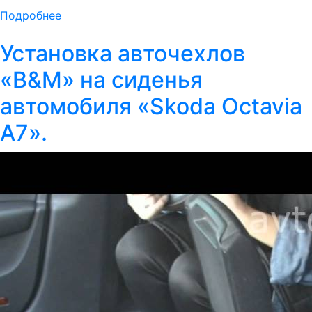
Подробнее
Установка авточехлов
«B&M» на сиденья
автомобиля «Skoda Octavia
A7».