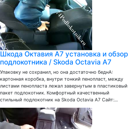
Шкода Октавия А7 установка и обзор
подлокотника / Skoda Octavia A7
Упаковку не сохранил, но она достаточно беднА:
картонная коробка, внутри тонкий пенопласт, между
листами пенопласта лежал завернутым в пластиковый
пакет подлокотник. Комфортный качественный
стильный подлокотник на Skoda Octavia A7 Сайт:...