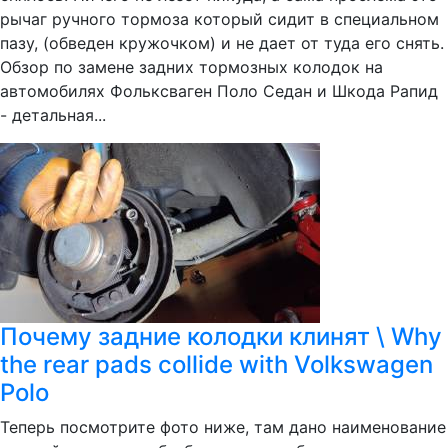
рычаг ручного тормоза который сидит в специальном
пазу, (обведен кружочком) и не дает от туда его снять.
Обзор по замене задних тормозных колодок на
автомобилях Фольксваген Поло Седан и Шкода Рапид
- детальная...
Почему задние колодки клинят \ Why
the rear pads collide with Volkswagen
Polo
Теперь посмотрите фото ниже, там дано наименование