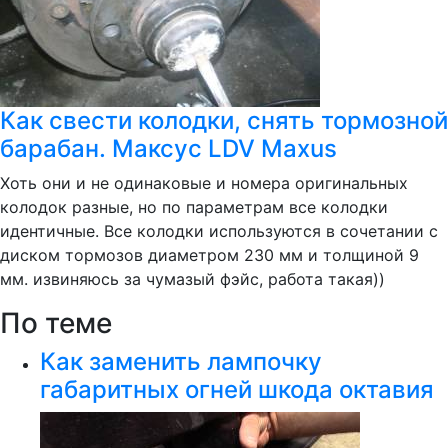
Как свести колодки, снять тормозной
барабан. Максус LDV Maxus
Хоть они и не одинаковые и номера оригинальных
колодок разные, но по параметрам все колодки
идентичные. Все колодки используются в сочетании с
диском тормозов диаметром 230 мм и толщиной 9
мм. извиняюсь за чумазый фэйс, работа такая))
По теме
Как заменить лампочку
габаритных огней шкода октавия