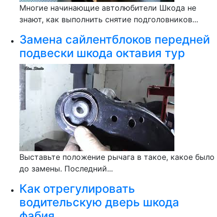
Многие начинающие автолюбители Шкода не
знают, как выполнить снятие подголовников...
Замена сайлентблоков передней
подвески шкода октавия тур
Выставьте положение рычага в такое, какое было
до замены. Последний...
Как отрегулировать
водительскую дверь шкода
фабия