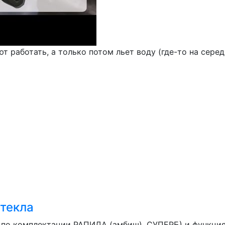
ют работать, а только потом льет воду (где-то на сер
стекла
по комплектации РАПИДА (амбиш). СУПЕРБ) и функция 