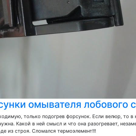
сунки омывателя лобового 
ходимую, только подогрев форсунок. Если велюр, то в 
нужна. Какой в ней смысл и что она разогревает, не
де из строя. Сломался термоэлемент!!!