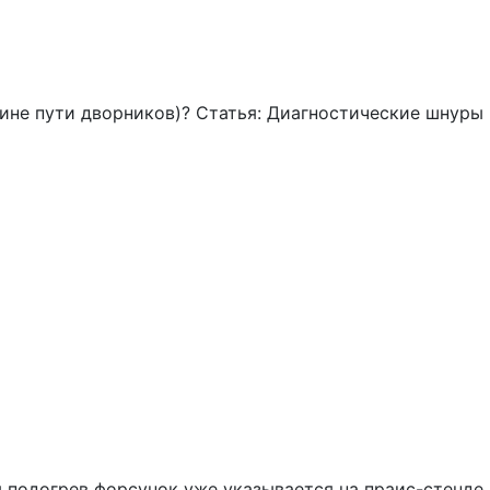
едине пути дворников)? Статья: Диагностические шнуры
подогрев форсунок уже указывается на праис-стенде.