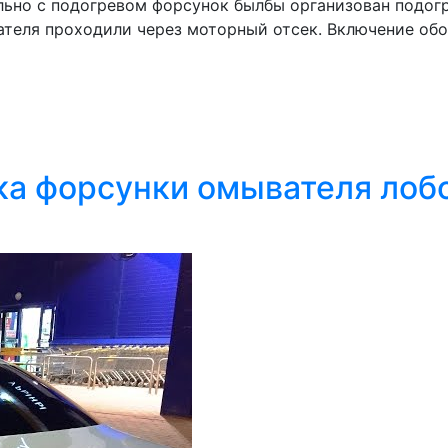
льно с подогревом форсунок былбы организован подогр
теля проходили через моторный отсек. Включение обо
ка форсунки омывателя лобо