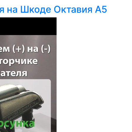
я на Шкоде Октавия А5