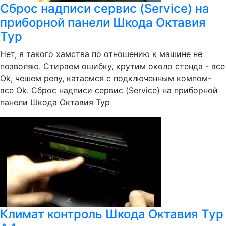
Сброс надписи сервис (Service) на
приборной панели Шкода Октавия
Тур
Нет, я такого хамства по отношению к машине не
позволяю. Стираем ошибку, крутим около стенда - все
Ok, чешем репу, катаемся с подключенным компом-
все Ok. Сброс надписи сервис (Service) на приборной
панели Шкода Октавия Тур
Климат контроль Шкода Октавия Тур