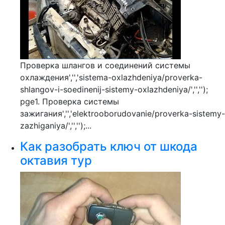
Проверка шлангов и соединений системы
охлаждения','','sistema-oxlazhdeniya/proverka-
shlangov-i-soedinenij-sistemy-oxlazhdeniya/','','');
pge1. Проверка системы
зажигания','','elektrooborudovanie/proverka-sistemy-
zazhiganiya/','','');...
Как разобрать ключ от шкода
октавия тур