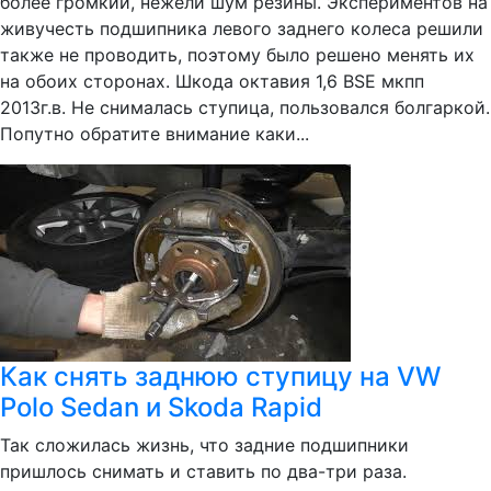
более громкий, нежели шум резины. Экспериментов на
живучесть подшипника левого заднего колеса решили
также не проводить, поэтому было решено менять их
на обоих сторонах. Шкода октавия 1,6 BSE мкпп
2013г.в. Не снималась ступица, пользовался болгаркой.
Попутно обратите внимание каки...
Как снять заднюю ступицу на VW
Polo Sedan и Skoda Rapid
Так сложилась жизнь, что задние подшипники
пришлось снимать и ставить по два-три раза.