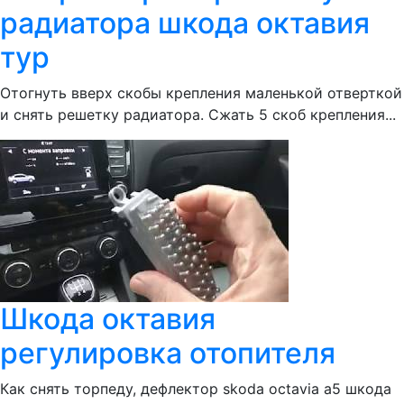
радиатора шкода октавия
тур
Отогнуть вверх скобы крепления маленькой отверткой
и снять решетку радиатора. Сжать 5 скоб крепления...
Шкода октавия
регулировка отопителя
Как снять торпеду, дефлектор skoda octavia a5 шкода