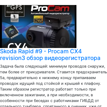
Skoda Rapid #9 - Procam CX4
revision3 обзор видеорегистратора
Задача была следующей: минимум проводов снаружи,
тем более от прикуривателя. Ставится предохранитель
5а, предварительно к нижнему концу припаиваем
проводок идущий под стойкой и крышей к плафону.
Таким образом регистратор работает только при
включенном зажигании, а при необходимости, в
особенности при беседах с работниками ГИБДД от
отдельного тумблера, спрятанного в очечник, уже от