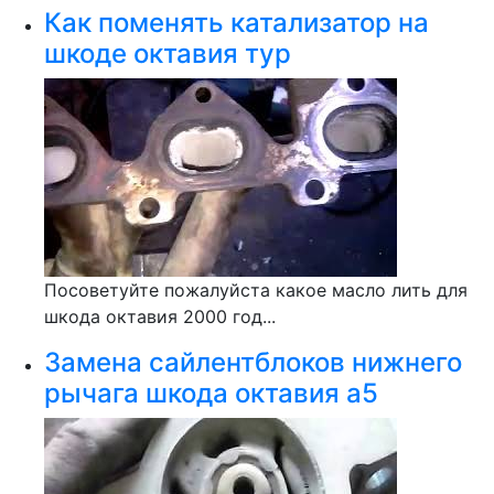
Как поменять катализатор на
шкоде октавия тур
Посоветуйте пожалуйста какое масло лить для
шкода октавия 2000 год...
Замена сайлентблоков нижнего
рычага шкода октавия а5