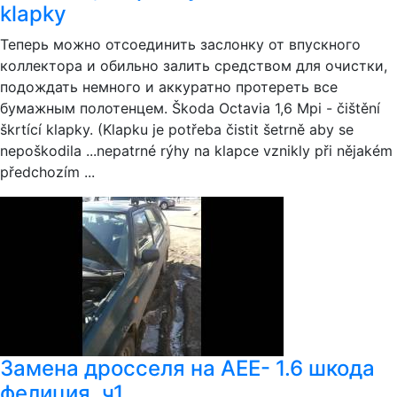
klapky
Теперь можно отсоединить заслонку от впускного
коллектора и обильно залить средством для очистки,
подождать немного и аккуратно протереть все
бумажным полотенцем. Škoda Octavia 1,6 Mpi - čištění
škrtící klapky. (Klapku je potřeba čistit šetrně aby se
nepoškodila ...nepatrné rýhy na klapce vznikly při nějakém
předchozím ...
Замена дросселя на АЕЕ- 1.6 шкода
фелиция .ч1.