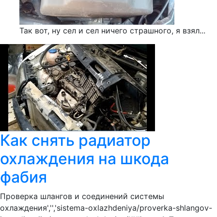
Так вот, ну сел и сел ничего страшного, я взял...
Как снять радиатор
охлаждения на шкода
фабия
Проверка шлангов и соединений системы
охлаждения','','sistema-oxlazhdeniya/proverka-shlangov-