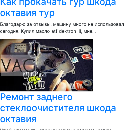
Как прокачать гур шкода
октавия тур
Благодарю за отзывы, машину много не использовал
сегодня. Купил масло atf dextron III, мне...
Ремонт заднего
стеклоочистителя шкода
октавия