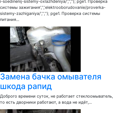
i-soedinenij-sistemy-oxlazhdeniya/','',''); pge1. Проверка
системы зажигания','','elektrooborudovanie/proverka-
sistemy-zazhiganiya/','',''); pge1. Проверка системы
питания...
Замена бачка омывателя
шкода рапид
Доброго времени суток, не работает стеклоомыватель,
то есть дворники работают, а вода не идёт,...