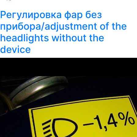
Регулировка фар без
прибора/adjustment of the
headlights without the
device