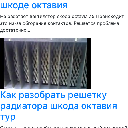
шкоде октавия
Не работает вентилятор skoda octavia a5 Происходит
это из-за обгорания контактов. Решается проблема
достаточно...
Как разобрать решетку
радиатора шкода октавия
тур
Отогнуть вверх скобы крепления маленькой отверткой