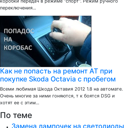
коробки передач в режиме "спорт". Режим ручного
переключения...
Как не попасть на ремонт АТ при
покупке Skoda Octavia с пробегом
Всеми любимая Шкода Октавия 2012 1.8 на автомате.
Очень многие за ними гоняются, т к боятся DSG и
хотят ее с этим...
По теме
Замена лампочек на светодиоды