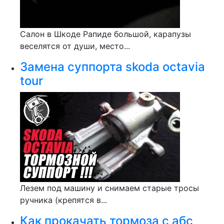
Салон в Шкоде Рапиде большой, карапузы
веселятся от души, место...
Замена суппорта skoda octavia
tour
Лезем под машину и снимаем старые тросы
ручника (крепятся в...
Как прокачать тормоза с абс