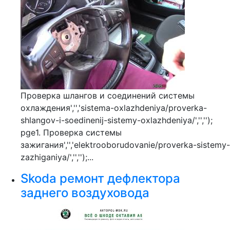
Проверка шлангов и соединений системы
охлаждения','','sistema-oxlazhdeniya/proverka-
shlangov-i-soedinenij-sistemy-oxlazhdeniya/','','');
pge1. Проверка системы
зажигания','','elektrooborudovanie/proverka-sistemy-
zazhiganiya/','','');...
Skoda ремонт дефлектора
заднего воздуховода