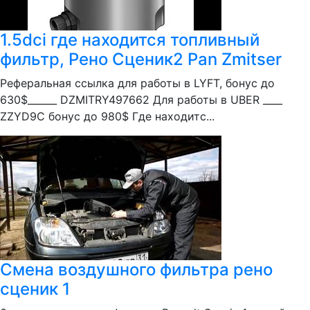
1.5dci где находится топливный
фильтр, Рено Сценик2 Pan Zmitser
Реферальная ссылка для работы в LYFT, бонус до
630$______ DZMITRY497662 Для работы в UBER ____
ZZYD9C бонус до 980$ Где находитс...
Смена воздушного фильтра рено
сценик 1