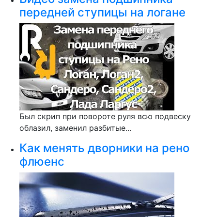
передней ступицы на логане
Был скрип при повороте руля всю подвеску
облазил, заменил разбитые...
Как менять дворники на рено
флюенс