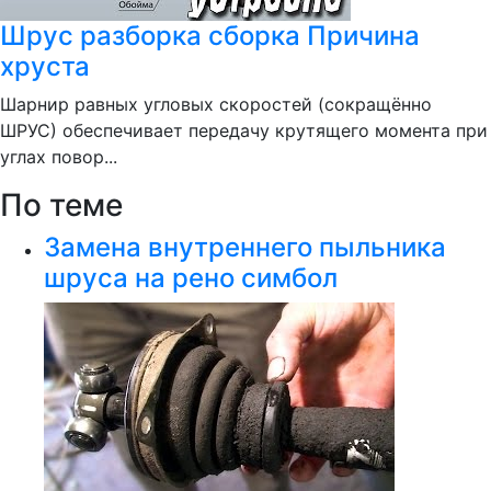
Шрус разборка сборка Причина
хруста
Шарнир равных угловых скоростей (сокращённо
ШРУС) обеспечивает передачу крутящего момента при
углах повор...
По теме
Замена внутреннего пыльника
шруса на рено симбол