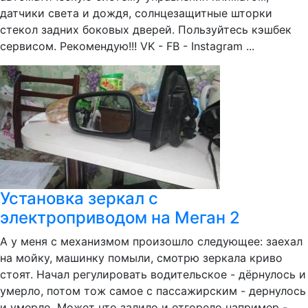
датчики света и дождя, солнцезащитные шторки
стекол задних боковых дверей. Пользуйтесь кэшбек
сервисом. Рекомендую!!! VK - FB - Instagram ...
Установка зеркал с
электроприводом на Меган 2
А у меня с механизмом произошло следующее: заехал
на мойку, машинку помыли, смотрю зеркала криво
стоят. Начал регулировать водительское - дёрнулось и
умерло, потом тож самое с пассажирским - дернулось
и умерло. Может что залило и отгорело например -