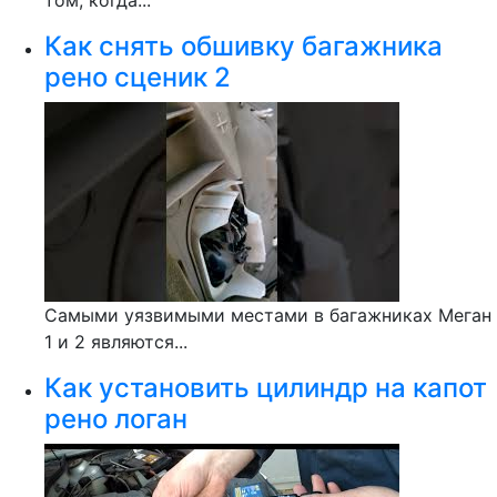
том, когда...
Как снять обшивку багажника
рено сценик 2
Самыми уязвимыми местами в багажниках Меган
1 и 2 являются...
Как установить цилиндр на капот
рено логан