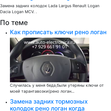
Замена задних колодок Lada Largus Renault Logan
Dacia Logan MCV. .
По теме
Как прописать ключи рено логан
Случилась у меня беда,были утеряны ключи от
моей тарантавозки(рено логан...
Замена задних тормозных
колодок рено логан когда