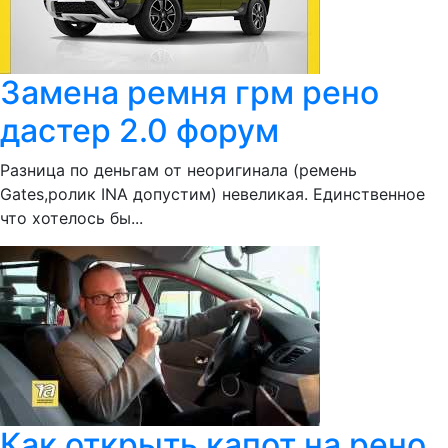
Замена ремня грм рено
дастер 2.0 форум
Разница по деньгам от неоригинала (ремень
Gates,ролик INA допустим) невеликая. Единственное
что хотелось бы...
Как открыть капот на рено