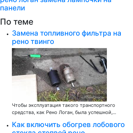
панели
По теме
Замена топливного фильтра на
рено твинго
Чтобы эксплуатация такого транспортного
средства, как Рено Логан, была успешной,...
Как включить обогрев лобового
стекла степвей рено