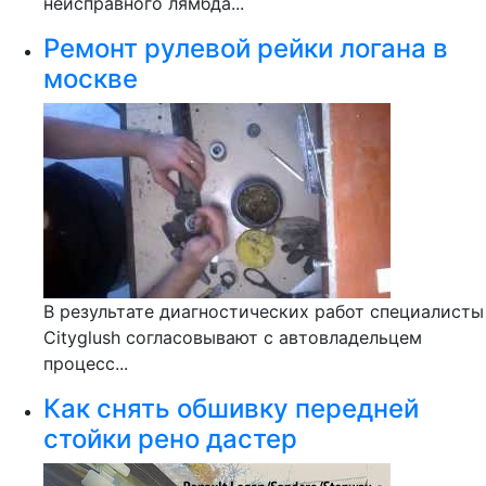
неисправного лямбда...
Ремонт рулевой рейки логана в
москве
В результате диагностических работ специалисты
Cityglush согласовывают с автовладельцем
процесс...
Как снять обшивку передней
стойки рено дастер