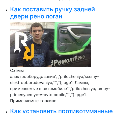
Как поставить ручку задней
двери рено логан
Схемы
электрооборудования','','prilozheniya/sxemy-
elektrooborudovaniya/','',''); pge1. Лампы,
применяемые в автомобиле','','prilozheniya/lampy-
primenyaemye-v-avtomobile/','',''); pge1.
Применяемые топливо,...
Как установить противотуманные