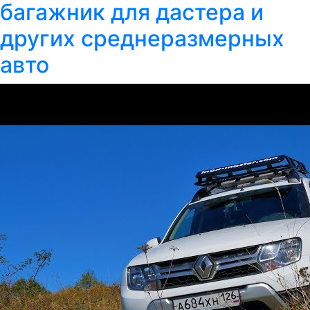
багажник для дастера и
других среднеразмерных
авто