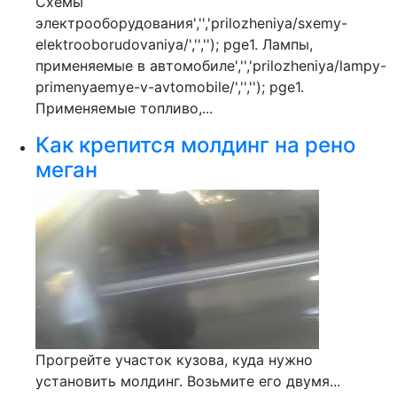
Схемы
электрооборудования','','prilozheniya/sxemy-
elektrooborudovaniya/','',''); pge1. Лампы,
применяемые в автомобиле','','prilozheniya/lampy-
primenyaemye-v-avtomobile/','',''); pge1.
Применяемые топливо,...
Как крепится молдинг на рено
меган
Прогрейте участок кузова, куда нужно
установить молдинг. Возьмите его двумя...