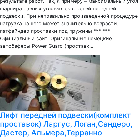
результате работ. Так, к примеру – максимальный угол
шарнира равных угловых скоростей передней
подвески. При неправильно произведенной процедуре
нагрузка на него может значительно возрасти.
патфайндер проставки под пружины *** ***
Официальный сайт! Оригинальные немецкие
автобаферы Power Guard (проставк...
Лифт передней подвески(комплект
проставок) Ларгус, Логан,Сандеро,
Дастер, Альмера,Терранно