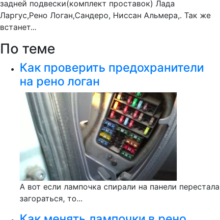
задней подвески(комплект проставок) Лада
Ларгус,Рено Логан,Сандеро, Ниссан Альмера,. Так же
встанет...
По теме
Как проверить предохранители
на рено логан
А вот если лампочка спирали на панели перестала
загораться, то...
Как менять лампочки в рено