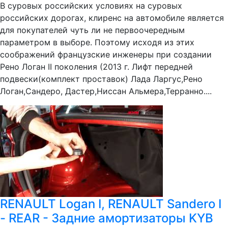
В суровых российских условиях на суровых
российских дорогах, клиренс на автомобиле является
для покупателей чуть ли не первоочередным
параметром в выборе. Поэтому исходя из этих
соображений французские инженеры при создании
Рено Логан II поколения (2013 г. Лифт передней
подвески(комплект проставок) Лада Ларгус,Рено
Логан,Сандеро, Дастер,Ниссан Альмера,Терранно....
RENAULT Logan I, RENAULT Sandero I
- REAR - Задние амортизаторы KYB