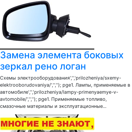
Замена элемента боковых
зеркал рено логан
Схемы электрооборудования','','prilozheniya/sxemy-
elektrooborudovaniya/','',''); pge1. Лампы, применяемые в
автомобиле','','prilozheniya/lampy-primenyaemye-v-
avtomobile/','',''); pge1. Применяемые топливо,
смазочные материалы и эксплуатационные...