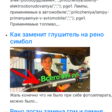
электрооборудования','','prilozheniya/sxemy-
elektrooborudovaniya/','',''); pge1. Лампы,
применяемые в автомобиле','','prilozheniya/lampy-
primenyaemye-v-avtomobile/','',''); pge1.
Применяемые топливо,...
Как заменит глушитель на рено
симбол
Жаль конечно что не было при себе фотоаппарата,
можно было...
Рено логан замена грм и ремня