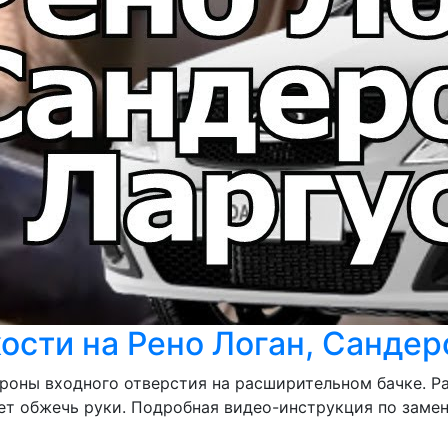
ти на Рено Логан, Сандеро
роны входного отверстия на расширительном бачке. Ра
ет обжечь руки. Подробная видео-инструкция по заме