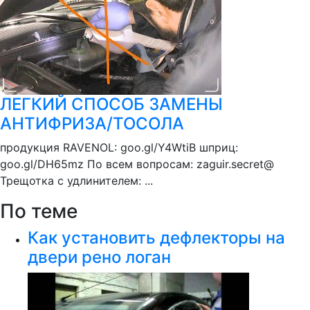
ЛЕГКИЙ СПОСОБ ЗАМЕНЫ
АНТИФРИЗА/ТОСОЛА
продукция RAVENOL: goo.gl/Y4WtiB шприц:
goo.gl/DH65mz По всем вопросам: zaguir.secret@
Трещотка с удлинителем: ...
По теме
Как установить дефлекторы на
двери рено логан