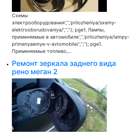
Схемы
электрооборудования','','prilozheniya/sxemy-
elektrooborudovaniya/','',''); pge1. Лампы,
применяемые в автомобиле','','prilozheniya/lampy-
primenyaemye-v-avtomobile/','',''); pge1.
Применяемые топливо,...
Ремонт зеркала заднего вида
рено меган 2