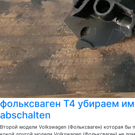
фольксваген Т4 убираем им
abschalten
Второй модели Volkswagen (Фольксваген) которая бы по
кокой другой модели Volkswagen (Фольксваген) не лом