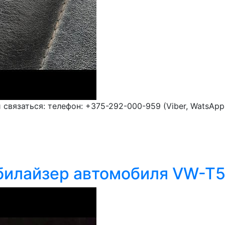
вязаться: телефон: +375-292-000-959 (Viber, WatsApp, 
билайзер автомобиля VW-T