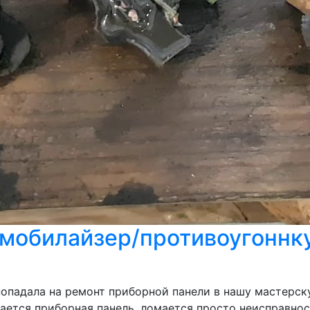
мобилайзер/противоугоннку
падала на ремонт приборной панели в нашу мастерскую 
ается приборная панель, ломается просто неисправнос